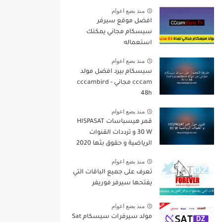
منذ بضع اعوام
افضل موقع سيرفر
سيسكام مجاني يمكنك
استعماله
منذ بضع اعوام
سيسكام بيرد افضل مولد
cccam مجاني - cccambird
48h
منذ بضع اعوام
قمر هيسباسات HISPASAT
30 W و ترددات القنوات
الرياضية و حقوق بثها 2020
منذ بضع اعوام
تعرف على جميع الباقات التي
يفتحها سيرفر فوريفر
منذ بضع اعوام
مولد سيرفرات سيسكام Sat