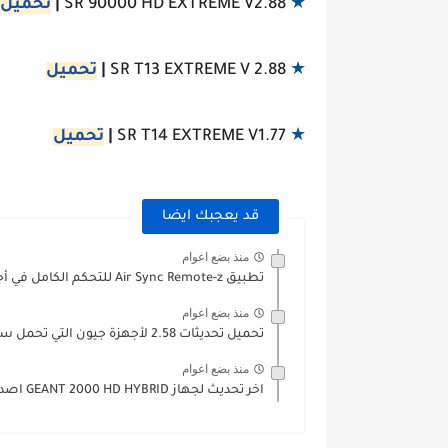
★
SR 90000 HD EXTREME V2.88
|
تحميل
★
SR T13 EXTREME V 2.88
|
تحميل
★
SR T14 EXTREME V1.77
|
تحميل
قد يعجبك ايضا
منذ بضع اعوام
تطبيق Air Sync Remote-z للتحكم الكامل في أجهزة الإستقبال التي...
منذ بضع اعوام
تحميل تحديثات 2.58 لأجهزة جيون التي تحمل سيرفر الفونكام بتاريخ...
منذ بضع اعوام
اخر تحديث لجهاز GEANT 2000 HD HYBRID اصدار 2.73