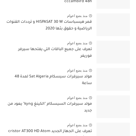
cccambird 48h
منذ بضع اعوام
قمر هيسباسات HISPASAT 30 W و ترددات القنوات
الرياضية و حقوق بثها 2020
منذ بضع اعوام
تعرف على جميع الباقات التي يفتحها سيرفر
فوريفر
منذ بضع اعوام
مولد سيرفرات سيسكام Sat Algeria لمدة 48
ساعة
منذ بضع اعوام
مولد سيرفرات السيسكام "الكينغ kyng" يعود من
جديد
منذ بضع اعوام
تعرف على الجهاز الجديد cristor AT300 HD Atom