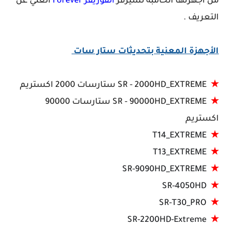
من اجهزتها الحامبة لسيرفر
الفوريفر Forever
الغني عن
التعريف .
الأجهزة المعنية بتحديثات ستار سات
★
SR - 2000HD_EXTREME ستارسات 2000 اكستريم
★
SR - 90000HD_EXTREME ستارسات 90000
اكستريم
T14_EXTREME
★
T13_EXTREME
★
SR-9090HD_EXTREME
★
SR-4050HD
★
SR-T30_PRO
★
SR-2200HD-Extreme
★