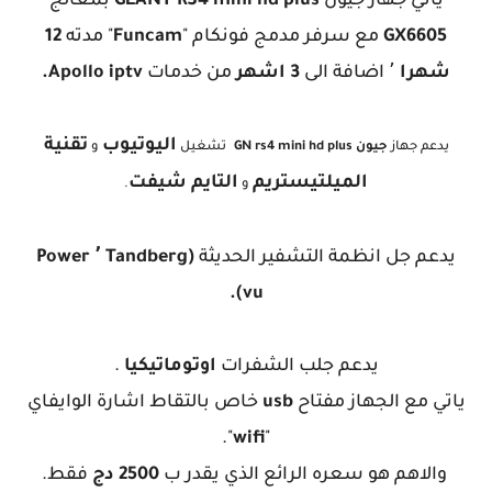
ياتي جهاز جيون
GEANT RS4 mini hd plus
بمعالج
GX6605
مع سرفر مدمج فونكام "
Funcam
" مدته
12
شهرا
٬ اضافة الى
3 اشهر
من خدمات
Apollo iptv.
اليوتيوب
تقنية
يدعم جهاز
جيون GN
rs4 mini hd plus
تشغيل
و
الميلتيستريم
التايم شيفت
و
.
يدعم جل انظمة التشفير الحديثة
(Tandberg ٬ Power
vu).
يدعم جلب الشفرات
اوتوماتيكيا
.
ياتي مع الجهاز مفتاح
usb
خاص بالتقاط اشارة الوايفاي
".
wifi
"
والاهم هو سعره الرائع الذي يقدر ب
2500 دج
فقط.