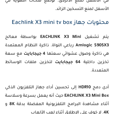
في الأسفل لمنع الانزلاق. توضع فتحات التهوية في
الأسفل لمنع التسخين الزائد.
محتويات جهاز Eachlink X3 mini tv box
يتم تشغيل
EACHLINK X3 Mini
بواسطة معالج
Amlogic S905X3
رباعي النواة. ذاكرة النظام المعتمدة
هي ذاكرة وصول عشوائي سعتها
4 جيجابايت
مع سعة
تخزين داخلية
64 جيجابايت
لتخزين ملفات الوسائط
المتعددة.
أدى دمج
HDR10
إلى تحسين أداء جهاز التلفزيون الذكي
EACHLINK X3 Mini Box
حيث أنه يعمل بسرعة وسلاسة
أثناء مشاهدة البرامج التلفزيونية المفضلة بدقة
8K
و
4K
. لا خوف على الإطلاق أثناء لعب الألعاب