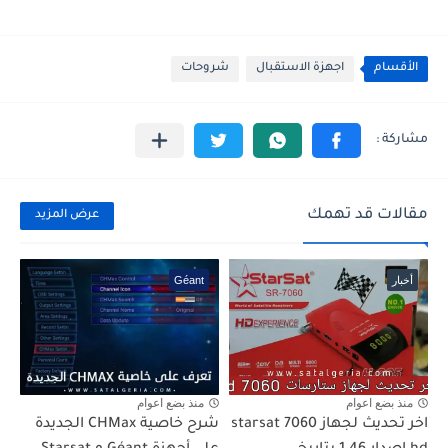
الأقسام
اجهزة الاستقبال
شروحات
مقالات قد تهمك
عرض المزيد
أخبار
Géant
منذ بضع اعوام
منذ بضع اعوام
اخر تحديث لجهاز starsat 7060
شرح خاصية CHMax الجديدة