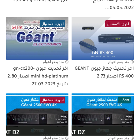
hd اصدار 1.46 بتاريخ
على أجهزة Géant و Starsat
05.05.2022...
اجهزة الاستقبال
اجهزة الاستقبال
منذ بضع اعوام
منذ بضع اعوام
اخر تحديث جهاز جيون GEANT
اخر تحديث جيون gn-cx200-
RS 400 اصدار 2.73
mini hd-platinum اصدار 2.80
بتاريخ 27.03.2023
Géant
اجهزة الاستقبال
منذ بضع اعوام
منذ بضع اعوام