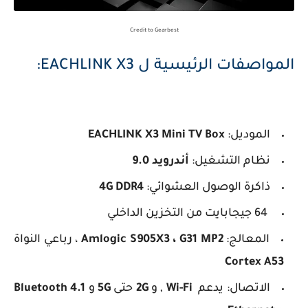
Credit to Gearbest
المواصفات الرئيسية ل EACHLINK X3:
الموديل:
EACHLINK X3 Mini TV Box
نظام التشغيل:
أندرويد 9.0
ذاكرة الوصول العشوائي:
4G DDR4
64 جيجابايت من التخزين الداخلي
المعالج:
Amlogic S905X3 ، G31 MP2
، رباعي النواة
Cortex A53
الاتصال: يدعم
Wi-Fi
, و
2G
حتى
5G
و
Bluetooth 4.1