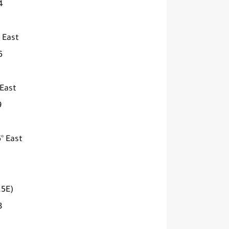
00
 East
00
 East
0
° East
.5E)
00