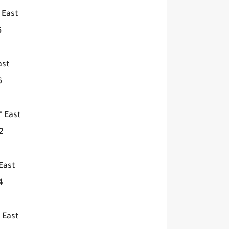
 East
4
ast
00
° East
00
East
00
 East