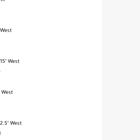
st
 West
 15° West
2
° West
2
12.5° West
0