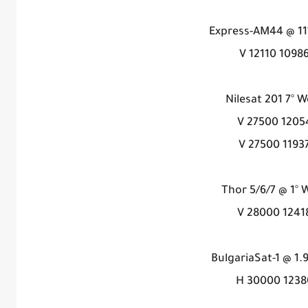
Express-AM44 @ 11
10986 V 1211
Nilesat 201 7° W
12054 V 275
11937 V 2750
Thor 5/6/7 @ 1° 
12418 V 280
BulgariaSat-1 @ 1.9
12380 H 30