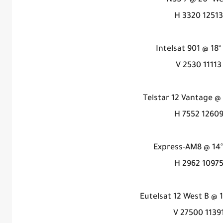
NSS 7 @ 20° We
12513 H 3320
Intelsat 901 @ 18°
11113 V 2530
Telstar 12 Vantage @
12609 H 755
Express-AM8 @ 14
10975 H 296
Eutelsat 12 West B @ 
11391 V 2750