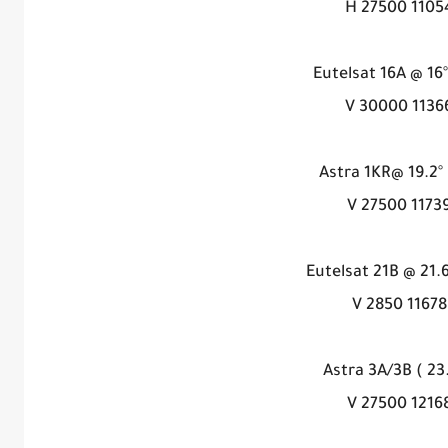
11054 H 275
Eutelsat 16A @ 16°
11366 V 300
Astra 1KR@ 19.2°
11739 V 2750
Eutelsat 21B @ 21.6
11678 V 2850
Astra 3A/3B ( 23
12168 V 275