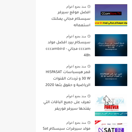
منذ بضع اعوام
افضل موقع سيرفر
سيسكام مجاني يمكنك
استعماله
منذ بضع اعوام
سيسكام بيرد افضل مولد
cccam مجاني - cccambird
48h
منذ بضع اعوام
قمر هيسباسات HISPASAT
30 W و ترددات القنوات
الرياضية و حقوق بثها 2020
منذ بضع اعوام
تعرف على جميع الباقات التي
يفتحها سيرفر فوريفر
منذ بضع اعوام
مولد سيرفرات سيسكام Sat