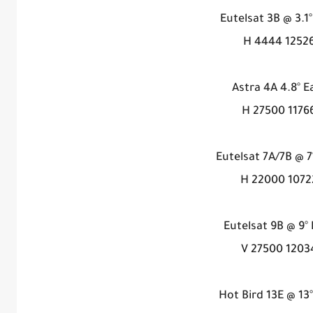
Eutelsat 3B @ 3.1°
12526 H 444
Astra 4A 4.8° E
11766 H 275
Eutelsat 7A/7B @ 7
10722 H 220
Eutelsat 9B @ 9° 
12034 V 275
Hot Bird 13E @ 13°