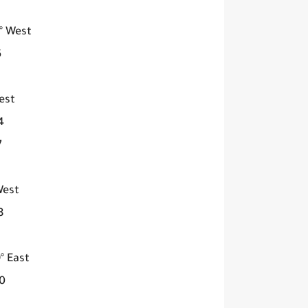
° West
0
est
00
0
West
00
° East
000