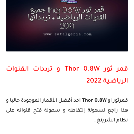
قمر ثور Thor 0.8W و ترددات القنوات
الرياضية 2022
قمرثور او
Thor 0.8W
احد أفضل الأقمار الموجودة حاليا و
هذا راجع لسهولة إلتقاطه و سهولة فتح قنواته على
نظام الشرينغ .