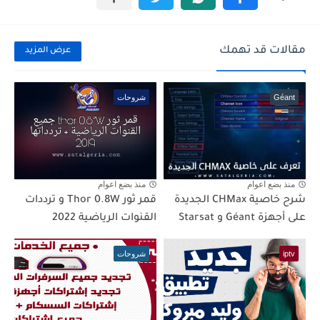
مقالات قد تهمك
عرض المزيد
Géant
شروحات
منذ بضع اعوام
منذ بضع اعوام
شرح خاصية CHMax الجديدة
قمر ثور Thor 0.8W و ترددات
على أجهزة Géant و Starsat
القنوات الرياضية 2022
iptv
شروحات