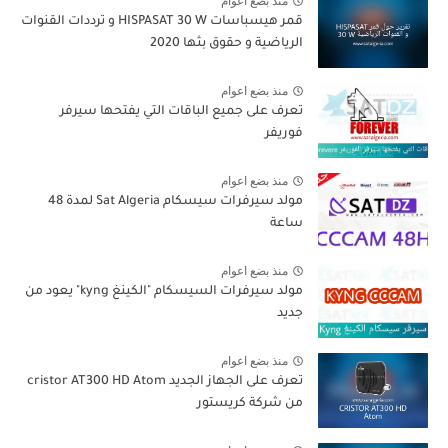
منذ بضع اعوام
قمر هيسباسات HISPASAT 30 W و ترددات القنوات
الرياضية و حقوق بثها 2020
منذ بضع اعوام
تعرف على جميع الباقات التي يفتحها سيرفر
فوريفر
منذ بضع اعوام
مولد سيرفرات سيسكام Sat Algeria لمدة 48
ساعة
منذ بضع اعوام
مولد سيرفرات السيسكام "الكينغ kyng" يعود من
جديد
منذ بضع اعوام
تعرف على الجهاز الجديد cristor AT300 HD Atom
من شركة كريستور