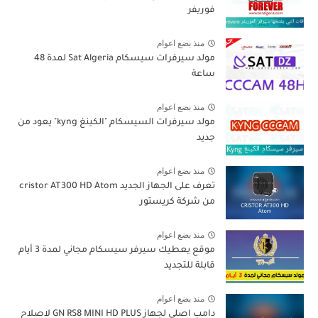
فوريفر
منذ بضع اعوام
مولد سيرفرات سيسكام Sat Algeria لمدة 48
ساعة
منذ بضع اعوام
مولد سيرفرات السيسكام "الكينغ kyng" يعود من
جديد
منذ بضع اعوام
تعرف على الجهاز الجديد cristor AT300 HD Atom
من شركة كريستور
منذ بضع اعوام
موقع يعطيك سيرفر سيسكام مجاني لمدة 3 أيام
قابلة للتجديد
منذ بضع اعوام
دامب اصلي لجهاز GN RS8 MINI HD PLUS لاصلاح