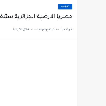
دروس
حصريا الارضية الجزائرية ستنقل 10 مباريات من كاس افر
اخر تحديث :
منذ بضع اعوام
4 دقائق للقراءة