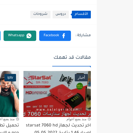
الأقسام
دروس
شروحات
مقالات قد تهمك
أخبار
iptv
منذ بضع اعوام
منذ بضع اع
اخر تحديث لجهاز starsat 7060 hd