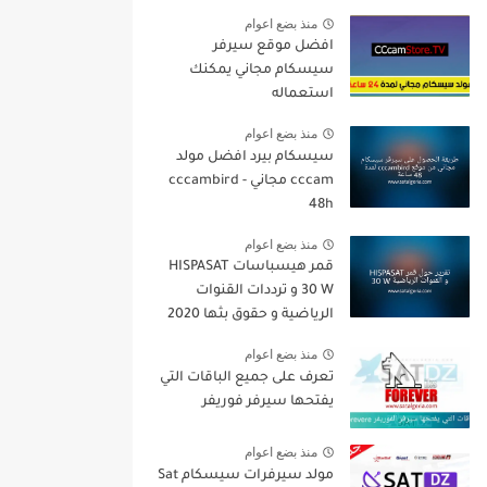
منذ بضع اعوام
افضل موقع سيرفر
سيسكام مجاني يمكنك
استعماله
منذ بضع اعوام
سيسكام بيرد افضل مولد
cccam مجاني - cccambird
48h
منذ بضع اعوام
قمر هيسباسات HISPASAT
30 W و ترددات القنوات
الرياضية و حقوق بثها 2020
منذ بضع اعوام
تعرف على جميع الباقات التي
يفتحها سيرفر فوريفر
منذ بضع اعوام
مولد سيرفرات سيسكام Sat