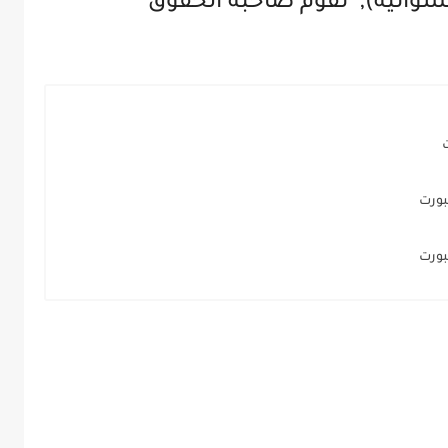
(عشوائية), تقوم صاحبة الحقوق
بورت
بورت