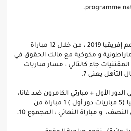
programme nati
ستكون في الموعد مع كأس أمم إفريقيا 2019 ، من خلال 12 مباراة
راطونية و مكوكية مع مالك الحقوق في
مقتنيات جاء كالتالي : مسار مباريات
 التأهل يعني 7.
 الخضر في الدور الأول + مبارتي الكامرون ضد غانا،
و الكوت ديفوار ضد جنوب أفريقيا (5 مباريات دور أول ) 1 مباراة من