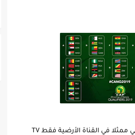
-رسميا التلفزيون العمومي ممثلا في القناة الأرضية فقط TV